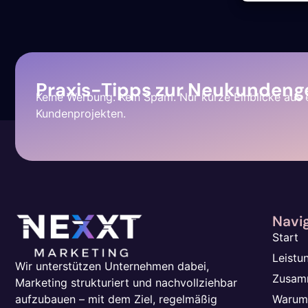
Praxis-Tipps zur Neukunden
Keine Werbung. Kein Spam. Nur kurze Einblicke aus 
Kundenprojekten.
Navi
Start
Leistu
Wir unterstützen Unternehmen dabei,
Zusam
Marketing strukturiert und nachvollziehbar
Warum
aufzubauen – mit dem Ziel, regelmäßig