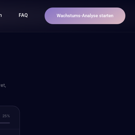
n
FAQ
Wachstums-Analyse starten
et,
25%